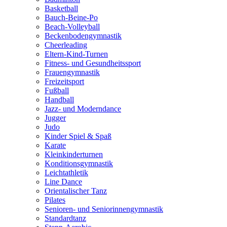
Basketball
Bauch-Beine-Po
Beach-Volleyball
Beckenbodengymnastik
Cheerleading
Eltern-Kind-Turnen
Fitness- und Gesundheitssport
Frauengymnastik
Freizeitsport
Fußball
Handball
Jazz- und Moderndance
Jugger
Judo
Kinder Spiel & Spaß
Karate
Kleinkinderturnen
Konditionsgymnastik
Leichtathletik
Line Dance
Orientalischer Tanz
Pilates
Senioren- und Seniorinnengymnastik
Standardtanz