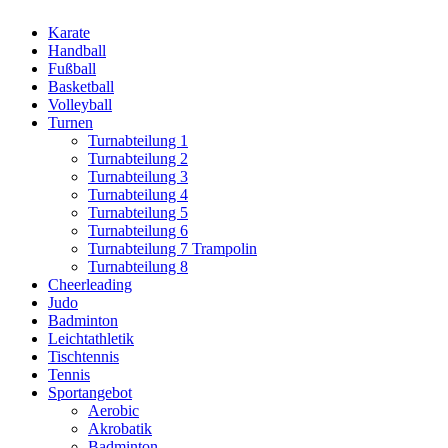
Karate
Handball
Fußball
Basketball
Volleyball
Turnen
Turnabteilung 1
Turnabteilung 2
Turnabteilung 3
Turnabteilung 4
Turnabteilung 5
Turnabteilung 6
Turnabteilung 7 Trampolin
Turnabteilung 8
Cheerleading
Judo
Badminton
Leichtathletik
Tischtennis
Tennis
Sportangebot
Aerobic
Akrobatik
Badminton