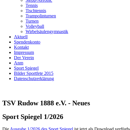
Stepp-Aerobic
Tennis
Tischtennis
Trampolinturnen
Turnen
Volleyball
Wirbelsäulengymnastik
Aktuell
Spendenkonto
Kontakt
Impressum
Der Verein
Anm
Sport Spiegel
Bilder Sportfete 2015
Datenschutzerklärung
TSV Rudow 1888 e.V. - Neues
Sport Spiegel 1/2026
Die
Ausgabe 1/2026 des Sport Spiegel
ist jetzt als Download verfügb