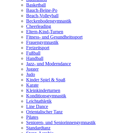
Basketball
Bauch-Beine-Po
Beach-Volleyball
Beckenbodengymnastik
Cheerleading
Eltern-Kind-Turnen
Fitness- und Gesundheitssport
Frauengymnastik
Freizeitsport
Fußball
Handball
Jazz- und Moderndance
Jugger
Judo
Kinder Spiel & Spaß
Karate
Kleinkinderturnen
Konditionsgymnastik
Leichtathletik
Line Dance
Orientalischer Tanz
Pilates
Senioren- und Seniorinnengymnastik
Standardtanz