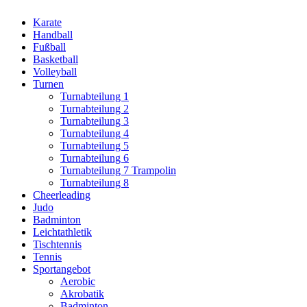
Karate
Handball
Fußball
Basketball
Volleyball
Turnen
Turnabteilung 1
Turnabteilung 2
Turnabteilung 3
Turnabteilung 4
Turnabteilung 5
Turnabteilung 6
Turnabteilung 7 Trampolin
Turnabteilung 8
Cheerleading
Judo
Badminton
Leichtathletik
Tischtennis
Tennis
Sportangebot
Aerobic
Akrobatik
Badminton